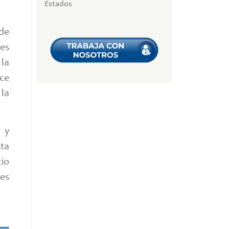
Estados
 de
es
 la
ace
 la
 y
ta
cio
es