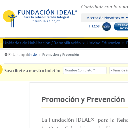
Pasar al contenido principal
Contribuir con la auto
Acerca de Nosotros :::
Pagos
Unidades de Habilitación / Rehabilitación
Unidad Educativa
Estas aquí:
Inicio
Promoción y Prevención
Nombre Completo
Tema de int
Suscríbete a nuestro boletín:
Promoción y Prevención
La Fundación IDEAL® para la Rehabil