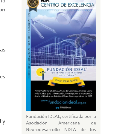
la
on
las
s
tes
,
Fundación IDEAL, certificada por la
d y
Asociación Americana de
Neurodesarrollo NDTA de los