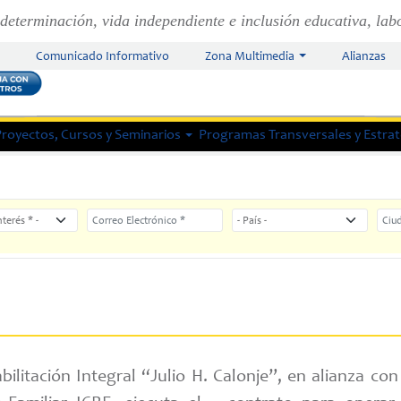
determinación, vida independiente e inclusión educativa, lab
Comunicado Informativo
Zona Multimedia
Alianzas
Proyectos, Cursos y Seminarios
Programas Transversales y Estrate
eres
Correo Electrónico
País
Ciud
itación Integral “Julio H. Calonje”, en alianza con