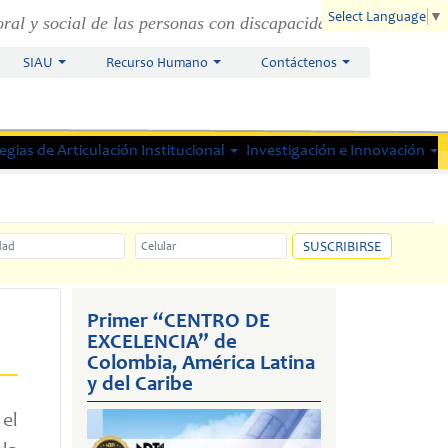
Select Language
▼
oral y social de las personas con discapacidad.
SIAU
Recurso Humano
Contáctenos
gias de Articulación Institucional
Investigación e Innovación
ad
Celular
SUSCRIBIRSE
Primer “CENTRO DE
EXCELENCIA” de
Colombia, América Latina
y del Caribe
 el