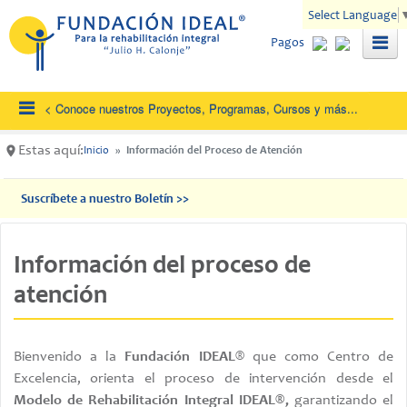
Pasar al contenido principal
Select Language
Pagos
Acer
Com
Info
Unidades de Habilitación / Rehabilitación
Unidad Educativa
Estas aquí:
Inicio
Información del Proceso de Atención
Zona
Proyectos, Cursos y Seminarios
Alia
Programas Transversales y Estrategias de Articulación Institucio
Suscríbete a nuestro Boletín >>
SIA
Investigación e Innovación
Suscríbete a nuestro boletín:
Rec
Información del proceso de
Nombre Completo
Con
atención
Tema de interes
Correo Electrónico
Bienvenido a la
Fundación IDEAL
® que como Centro de
Excelencia, orienta el proceso de intervención desde el
País
Modelo de Rehabilitación Integral IDEAL®,
garantizando el