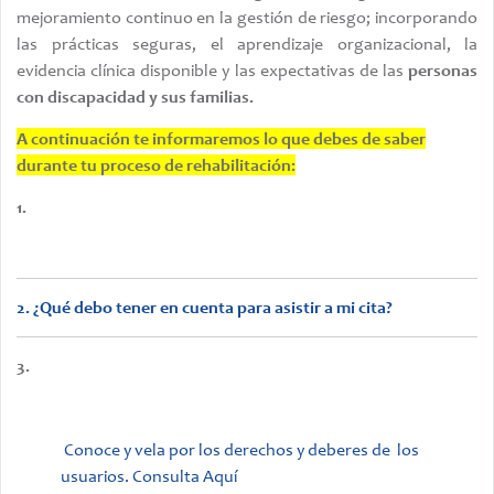
mejoramiento continuo en la gestión de riesgo; incorporando
Ciudad
las prácticas seguras, el aprendizaje organizacional, la
evidencia clínica disponible y las expectativas de las
personas
Celular
con discapacidad y sus familias.
SUSCRIBIRSE
A continuación te informaremos lo que debes de saber
durante tu proceso de rehabilitación:
1.
2. ¿Qué debo tener en cuenta para asistir a mi cita?
3.
Conoce y vela por los derechos y deberes de los
usuarios. Consulta Aquí