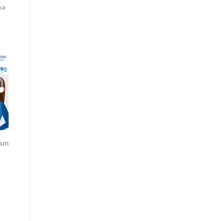
ica
 un