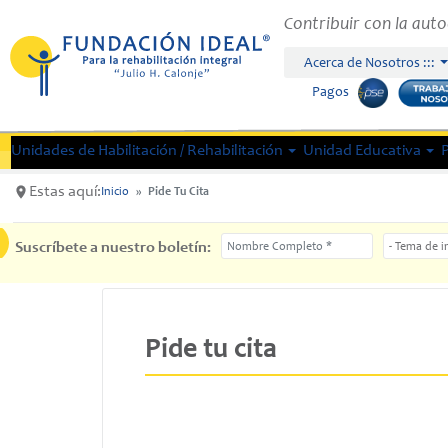
Pasar al contenido principal
Contribuir con la auto
Acerca de Nosotros :::
Pagos
Unidades de Habilitación / Rehabilitación
Unidad Educativa
Estas aquí:
Inicio
Pide Tu Cita
Nombre Completo
Tema de int
Suscríbete a nuestro boletín:
Pide tu cita