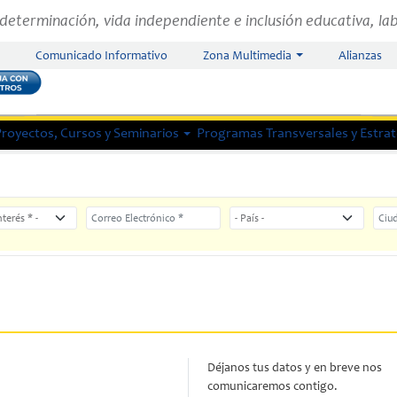
determinación, vida independiente e inclusión educativa, lab
Comunicado Informativo
Zona Multimedia
Alianzas
Proyectos, Cursos y Seminarios
Programas Transversales y Estrate
eres
Correo Electrónico
País
Ciud
Déjanos tus datos y en breve nos
comunicaremos contigo.