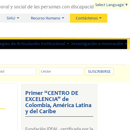
Select Language
▼
oral y social de las personas con discapacidad.
SIAU
Recurso Humano
Contáctenos
gias de Articulación Institucional
Investigación e Innovación
ad
Celular
SUSCRIBIRSE
Primer “CENTRO DE
EXCELENCIA” de
Colombia, América Latina
y del Caribe
Fundación IDEAL, certificada por la