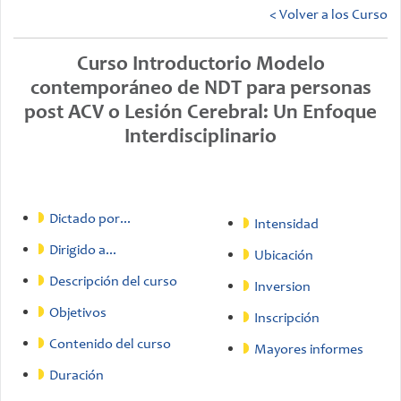
< Volver a los Curso
Correo Electrónico
Curso Introductorio Modelo
País
contemporáneo de NDT para personas
post ACV o Lesión Cerebral: Un Enfoque
Ciudad
Interdisciplinario
Celular
SUSCRIBIRSE
Dictado por...
Intensidad
Dirigido a...
Ubicación
Descripción del curso
Inversion
Objetivos
Inscripción
Contenido del curso
Mayores informes
Duración