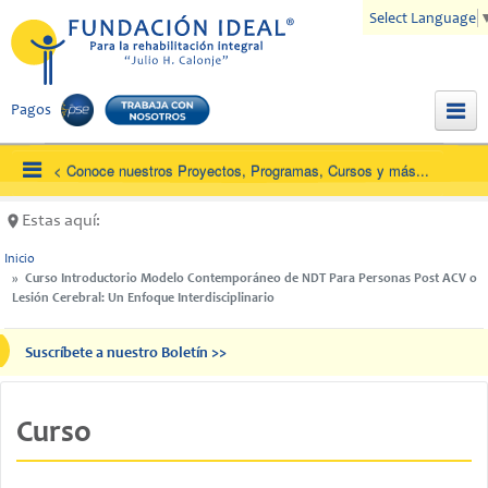
Pasar al contenido principal
Select Language
Pagos
Acer
Com
Unidades de Habilitación / Rehabilitación
Unidad Educativa
Info
Estas aquí:
Proyectos, Cursos y Seminarios
Zona
Inicio
Programas Transversales y Estrategias de Articulación Institucio
Curso Introductorio Modelo Contemporáneo de NDT Para Personas Post ACV o
Alia
Lesión Cerebral: Un Enfoque Interdisciplinario
Investigación e Innovación
SIA
Rec
Suscríbete a nuestro Boletín >>
Con
Suscríbete a nuestro boletín:
Curso
Nombre Completo
Tema de interes